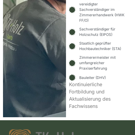
vereidigter
Sachverständiger im
Zimmererhandwerk (HWK
FF/O)
Sachverständiger für
Holzschutz (EIPOS)
Staatlich geprüfter
Hochbautechniker (STA)
Zimmerermeister mit
umfangreicher
Praxiserfahrung
Bauleiter (DHV)
Kontinuierliche
Fortbildung und
Aktualisierung des
Fachwissens