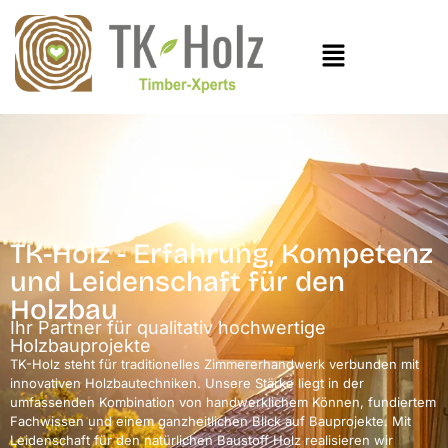
TK-Holz - Erfahrung, Kompetenz
und Leidenschaft für den
Holzbau
Ihr Partner für qualitativ hochwertige
Holzbauprojekte
TK-Holz steht für traditionelles Zimmererhandwerk verbunden mit
innovativen Holzbautechniken. Unsere Stärke liegt in der
umfassenden Kombination von handwerklichem Können, fundiertem
Fachwissen und einem ganzheitlichen Blick auf Bauprojekte. Mit
Leidenschaft für den natürlichen Baustoff Holz realisieren wir