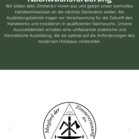
Wir bilden aktiv Zimmerer/-innen aus und geben unser wertvolles
Handwerkswissen an die nächste Generation weiter. Als
Ausbildungsbetrieb tragen wir Verantwortung für die Zukunft des
Handwerks und investieren in qualifizierten Nachwuchs. Unsere
Auszubildenden erhalten eine umfassende praktische und
theoretische Ausbildung, die sie optimal auf die Anforderungen des
modernen Holzbaus vorbereitet.