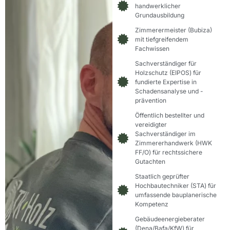
handwerklicher
Grundausbildung
Zimmerermeister (Bubiza)
mit tiefgreifendem
Fachwissen
Sachverständiger für
Holzschutz (EIPOS) für
fundierte Expertise in
Schadensanalyse und -
prävention
Öffentlich bestellter und
vereidigter
Sachverständiger im
Zimmererhandwerk (HWK
FF/O) für rechtssichere
Gutachten
Staatlich geprüfter
Hochbautechniker (STA) für
umfassende bauplanerische
Kompetenz
Gebäudeenergieberater
(Dena/Bafa/KfW) für