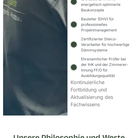
energetisch optimierte
Baukonzepte
Bauleiter (DHV) für
professionelles
Projektmanagement
Zertifizierter Steico-
Verarbeiter für hochwertige
Dämmsysteme
Ehrenamtlicher Prüfer bei
der IHK und der Zimmerer-
Innung FF/O für
Ausbildungsqualität
Kontinuierliche
Fortbildung und
Aktualisierung des
Fachwissens
Unsere Philosophie und Werte